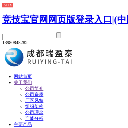
51La
竞技宝官网网页版登录入口|(中国
13980848285
网站首页
关于我们
公司简介
公司资质
厂区风貌
组织架构
公司理念
产能分析
主要产品